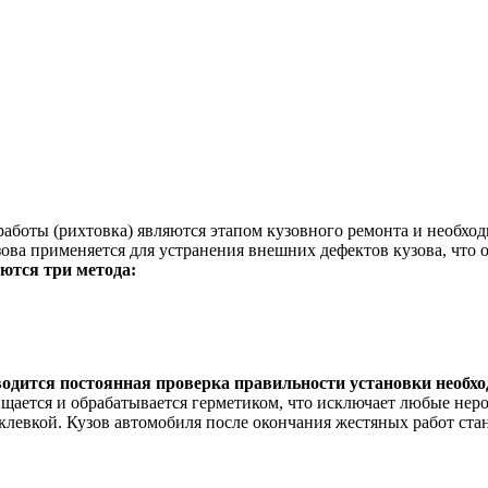
работы (рихтовка) являются этапом кузовного ремонта и необх
зова применяется для устранения внешних дефектов кузова, что
уются три метода:
одится постоянная проверка правильности установки необхо
ачищается и обрабатывается герметиком, что исключает любые не
евкой. Кузов автомобиля после окончания жестяных работ стан