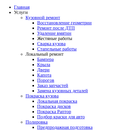
Главная
Услуги
Кузовной ремонт
Восстановление геометрии
Ремонт после ДТП
Удаление вмятин
Жестяные работы
Сварка кузова
Стапельные работы
Локальный ремонт
Бампера
Крыла
Двери
Капота
Порогов
Заказ запчастей
Замена кузовных деталей
Покраска кузова
Локальная покраска
Покраска дисков
Покраска Раптор
Подбор краски для авто
Полировка
Предпродажная подготовка