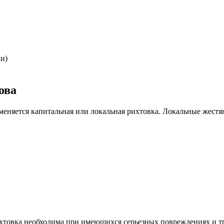
ли)
ова
меняется капитальная или локальная рихтовка. Локальные жест
хтовка необходима при имеющихся серьезных повреждениях и тр