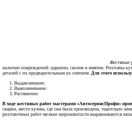
Оставить заявку на расчет
Жестяные 
наличии повреждений: царапин, сколов и вмятин. Рихтовка ку
деталей с их предварительным их снятием.
Для этого использ
Выдавливание.
Выколачивание.
Растяжение.
В ходе жестяных работ мастерами «АвтосервисПрофи» пров
сварки, место кузова, где она была произведена, тщательно з
рихтовочных работ мелкие шероховатости выравниваются шпакл