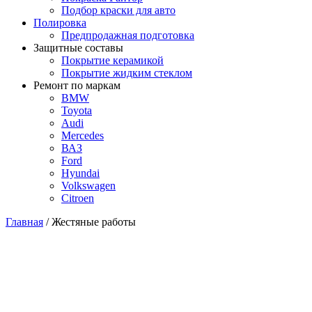
Подбор краски для авто
Полировка
Предпродажная подготовка
Защитные составы
Покрытие керамикой
Покрытие жидким стеклом
Ремонт по маркам
BMW
Toyota
Audi
Mercedes
ВАЗ
Ford
Hyundai
Volkswagen
Citroen
Главная
/
Жестяные работы
Жестяные работы
от 500 руб
Качественное восстановление любых повреждений кузова от п