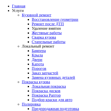
Главная
Услуги
Кузовной ремонт
Восстановление геометрии
Ремонт после ДТП
Удаление вмятин
Жестяные работы
Сварка кузова
Стапельные работы
Локальный ремонт
Бампера
Крыла
Двери
Капота
Порогов
Заказ запчастей
Замена кузовных деталей
Покраска кузова
Локальная покраска
Покраска дисков
Покраска Раптор
Подбор краски для авто
Полировка
Предпродажная подготовка