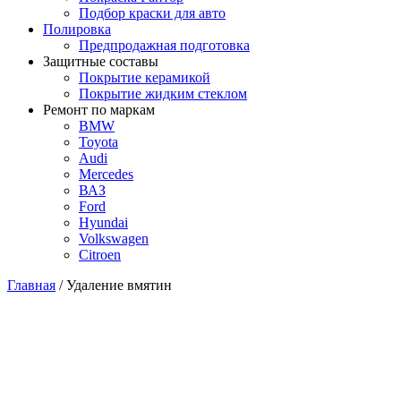
Подбор краски для авто
Полировка
Предпродажная подготовка
Защитные составы
Покрытие керамикой
Покрытие жидким стеклом
Ремонт по маркам
BMW
Toyota
Audi
Mercedes
ВАЗ
Ford
Hyundai
Volkswagen
Citroen
Главная
/
Удаление вмятин
Ремонт вмятин, царапин, скол
от 190 р
Профессиональное удаление повреждний с кузова авто.