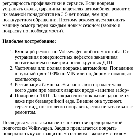
регулярность профилактики в сервисе. Если вовремя
устранять сколы, царапины на деталях автомобиля, ремонт с
их заменой понадобится на 3-5 лет позже, чем при
неаккуратном обращении. Поэтому рекомендуем загонять
машину осмотр перед каждым новым сезоном (заодно и
покраску по необходимости).
Наиболее востребовано:
Кузовнрй ремонт по Volkswagen любого масштаба. От
устранения поверхностных дефектов заканчивая
вытягиванием геометрии после крупных ДТП.
Частичная или полная покраска автомобиля. Попадание
в нужный цвет 100% по VIN или подбором с помощью
компьютера.
Реставрация бампера. Эта часть авто страдает чаще
всего даже при мелких авариях вроде «зацепил забор».
Полировка ЛКП. Лакокрасочное покрытие царапается
даже при безаварийной езде. Внешне она тускнеет,
теряет вид, но это легко поправить, если не затягивать с
ремонтом.
Последняя часто заказывается в качестве предпродажной
подготовки Volkswagen. Заодно предлагается покрыть
поверхность кузова защитным составом – жидким стеклом