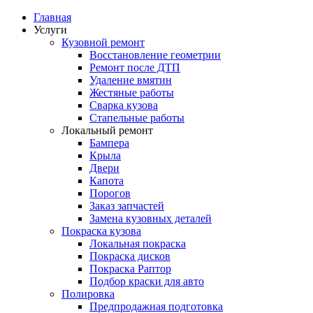
Главная
Услуги
Кузовной ремонт
Восстановление геометрии
Ремонт после ДТП
Удаление вмятин
Жестяные работы
Сварка кузова
Стапельные работы
Локальный ремонт
Бампера
Крыла
Двери
Капота
Порогов
Заказ запчастей
Замена кузовных деталей
Покраска кузова
Локальная покраска
Покраска дисков
Покраска Раптор
Подбор краски для авто
Полировка
Предпродажная подготовка