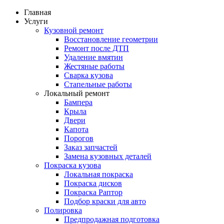
Главная
Услуги
Кузовной ремонт
Восстановление геометрии
Ремонт после ДТП
Удаление вмятин
Жестяные работы
Сварка кузова
Стапельные работы
Локальный ремонт
Бампера
Крыла
Двери
Капота
Порогов
Заказ запчастей
Замена кузовных деталей
Покраска кузова
Локальная покраска
Покраска дисков
Покраска Раптор
Подбор краски для авто
Полировка
Предпродажная подготовка